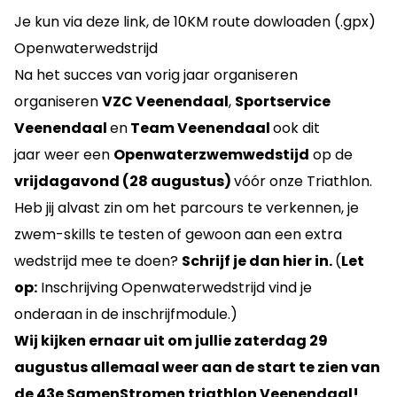
Je kun via
deze link
, de 10KM route dowloaden (.gpx)
Openwaterwedstrijd
Na het succes van vorig jaar organiseren
organiseren
VZC Veenendaal
,
Sportservice
Veenendaal
en
Team Veenendaal
ook dit
jaar weer een
Openwaterzwemwedstijd
op de
vrijdagavond (28 augustus)
vóór onze Triathlon.
Heb jij alvast zin om het parcours te verkennen, je
zwem-skills te testen of gewoon aan een extra
wedstrijd mee te doen?
Schrijf je dan hier in.
(
Let
op:
Inschrijving Openwaterwedstrijd vind je
onderaan in de inschrijfmodule.)
Wij kijken ernaar uit om jullie zaterdag 29
augustus allemaal weer aan de start te zien van
de 43e SamenStromen triathlon Veenendaal!