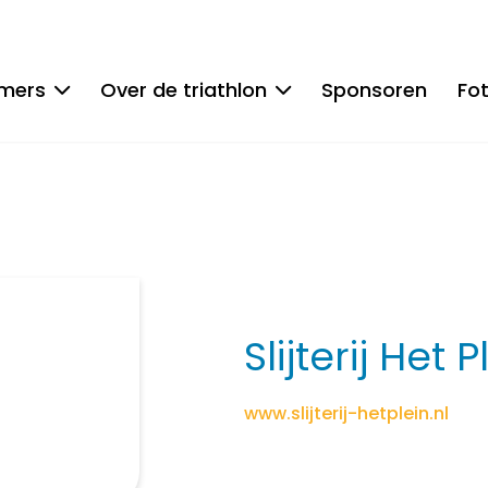
emers
Over de triathlon
Sponsoren
Fot
Slijterij Het P
www.slijterij-hetplein.nl