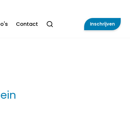
o's
Contact
Inschrijven
lein